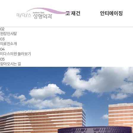
MEDICAL CENTER
병원소개
코 재건
안티에이징
정직한병원, 신뢰가는 치료, 미다스의원 (인스파이어 리조트) 입니다.
01
미다스의원 소개
02
원장인사말
03
의료진소개
04
미다스의원 둘러보기
05
찾아오시는 길