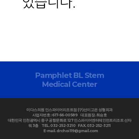
Pamphlet BL Stem
Medical Center
미다스의원 인스파이어리조트점 (구)선이고은 성형외과
사업자번호 : 617-66-00589
대표원장. 최승호
대한민국 인천광역시 중구 공항문화로 127 인스파이어엔터테인먼트리조트 선타
워 3층
TEL. 032-252-3210
FAX. 032-252-3211
E-mail. drchoi119@gmail.com