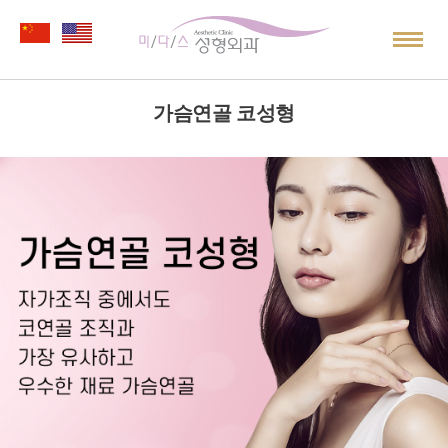
가슴연골 코성형