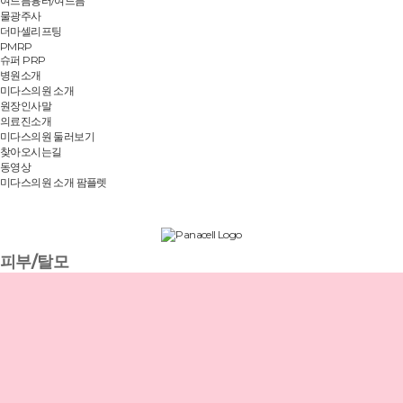
여드름흉터/여드름
물광주사
더마셀리프팅
PMRP
슈퍼 PRP
병원소개
미다스의원 소개
원장인사말
의료진소개
미다스의원 둘러보기
찾아오시는길
동영상
미다스의원 소개 팜플렛
피부/탈모