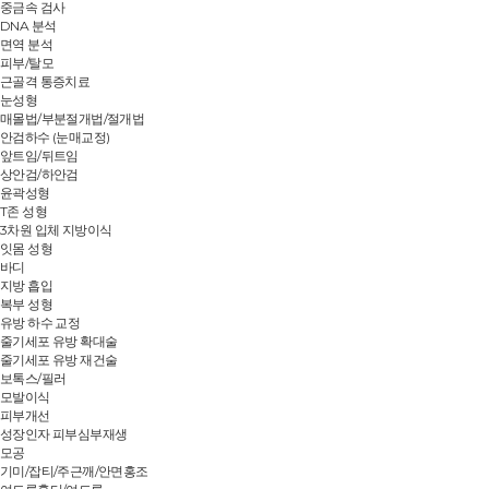
중금속 검사
DNA 분석
면역 분석
피부/탈모
근골격 통증치료
눈성형
매몰법/부분절개법/절개법
안검하수 (눈매교정)
앞트임/뒤트임
상안검/하안검
윤곽성형
T존 성형
3차원 입체 지방이식
잇몸 성형
바디
지방 흡입
복부 성형
유방 하수 교정
줄기세포 유방 확대술
줄기세포 유방 재건술
보톡스/필러
모발이식
피부개선
성장인자 피부심부재생
모공
기미/잡티/주근깨/안면홍조