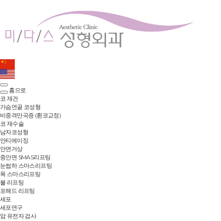
홈으로
코 재건
가슴연골 코성형
비중격만곡증 (휜코교정)
코 재수술
남자코성형
안티에이징
안면거상
중안면 SMAS리프팅
눈썹하 스마스리프팅
목 스마스리프팅
볼 리프팅
포해드 리프팅
세포
세포연구
암 유전자 검사