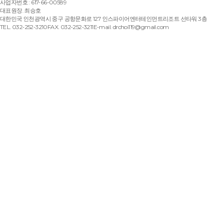
사업자번호 : 617-66-00589
대표원장. 최승호
대한민국 인천광역시 중구 공항문화로 127 인스파이어엔터테인먼트리조트 선타워 3층
TEL. 032-252-3210
FAX. 032-252-3211
E-mail. drchoi119@gmail.com